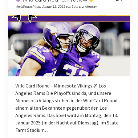
Veröffentlicht am Januar 12, 2025 von Laurenz Wember
Ehrenmitgliedschaft
Jahreshauptversammlung
Jahreshauptversammlung 2024
Jahreshauptversammlung 2025
Mitgliedschaft
Mitgliedsantrag: Einzelmitgliedschaft
Wild Card Round – Minnesota Vikings @ Los
Mitgliedsantrag: Familienmitgliedschaft
Angeles Rams Die Playoffs sind da, und unsere
Minnesota Vikings stehen in der Wild Card Round
Mitgliedschaft: Erweiterung
einem alten Bekannten gegenüber: den Los
Angeles Rams. Das Spiel wird am Montag, den 13.
Mitgliedschaft: Datenänderung
Januar 2025 (in der Nacht auf Dienstag), im State
MVFGeV Merch
Farm Stadium…