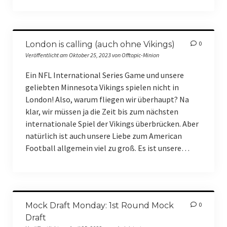
Merch (Eigenproduktion)
SKOL Shop 4 you
London is calling (auch ohne Vikings)
0
TAASS.com
Veröffentlicht am Oktober 25, 2023 von Offtopic-Minion
Events
Ein NFL International Series Game und unsere
geliebten Minnesota Vikings spielen nicht in
Bierwichteln
London! Also, warum fliegen wir überhaupt? Na
klar, wir müssen ja die Zeit bis zum nächsten
Bier- und Weinwichteln 2023
internationale Spiel der Vikings überbrücken. Aber
Bier- und Weinwichteln 2024
natürlich ist auch unsere Liebe zum American
Football allgemein viel zu groß. Es ist unsere…
Bier- und Weinwichteln 2025
Fantasy Football
Fantasy Football Season 2022/2023
Mock Draft Monday: 1st Round Mock
0
Draft
Fantasy Football Season 2023/2024