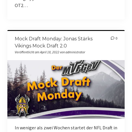
Datenschutzerklärung
OT2…
Impressum
Vereinsordnung
Mock Draft Monday: Jonas Stärks
0
Vereinssatzung
Vikings Mock Draft 2.0
Veröffentlicht am April 18, 2022 von administrator
Vikings Roster
Schedule
In weniger als zwei Wochen startet der NFL Draft in