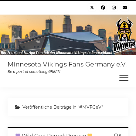
Minnesota Vikings Fans Germany e.V.
Be a part of something GREAT!
Menü
öffnen
Willkommen
Veröffentliche Beiträge in “#MVFGeV”
Der Verein
Chapter
Wild Card Round: Preview
0
Der Vorstand