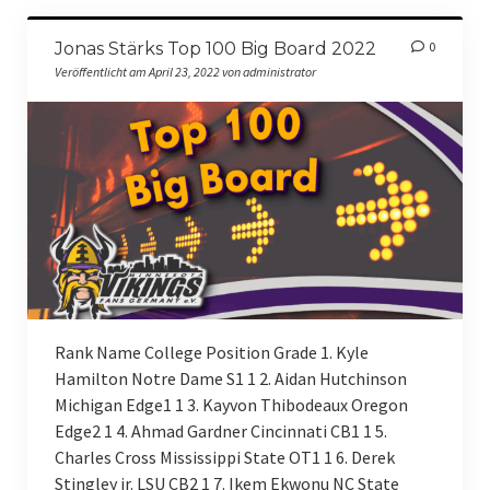
SKOL-Trip 2023
Jonas Stärks Top 100 Big Board 2022
0
Veröffentlicht am April 23, 2022 von administrator
Charity
Charity-Event 2022
Charity-Event 2023
Charity-Event 2024
Charity-Event 2025
Podcast
Rank Name College Position Grade 1. Kyle
Feedback
Hamilton Notre Dame S1 1 2. Aidan Hutchinson
Michigan Edge1 1 3. Kayvon Thibodeaux Oregon
Rechtliches
Edge2 1 4. Ahmad Gardner Cincinnati CB1 1 5.
Charles Cross Mississippi State OT1 1 6. Derek
Allgemeine Geschäftsbedingungen
Stingley jr. LSU CB2 1 7. Ikem Ekwonu NC State