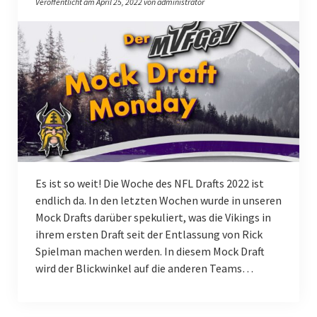
Veröffentlicht am April 25, 2022 von administrator
Fantasy Football Season 2024/2025
Fantasy Football Season 2025/2026
International Games
Dublin Game 2025
London Game 2017
London Game 2022
Es ist so weit! Die Woche des NFL Drafts 2022 ist
London Game 2024
endlich da. In den letzten Wochen wurde in unseren
Mock Drafts darüber spekuliert, was die Vikings in
London Game 2025
ihrem ersten Draft seit der Entlassung von Rick
Spielman machen werden. In diesem Mock Draft
Sommerfest
wird der Blickwinkel auf die anderen Teams…
Sommerfest 2026
SKOL-Trip