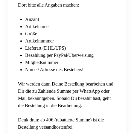
Merch (Eigenproduktion)
Dort bitte alle Angaben machen:
SKOL Shop 4 you
Anzahl
Artikelname
TAASS.com
Größe
Artikelnummer
Events
Lieferart (DHL/UPS)
Bierwichteln
Bezahlung per PayPal/Überweisung
Mitgliedsnummer
Bier- und Weinwichteln 2023
Name / Adresse des Bestellers!
Bier- und Weinwichteln 2024
Wir werden dann Deine Bestellung bearbeiten und
Dir die zu Zahlende Summe per WhatsApp oder
Bier- und Weinwichteln 2025
Mail bekanntgeben. Sobald Du bezahlt hast, geht
Fantasy Football
die Bestellung in die Bearbeitung.
Fantasy Football Season 2022/2023
Denk dran: ab 40€ (rabattierte Summe) ist die
Bestellung versandkostenfrei.
Fantasy Football Season 2023/2024