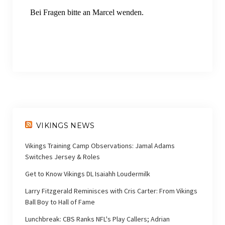
Bei Fragen bitte an Marcel wenden.
Fantasy Football Season 2024/2025
Fantasy Football Season 2025/2026
International Games
Dublin Game 2025
London Game 2017
London Game 2022
VIKINGS NEWS
London Game 2024
Vikings Training Camp Observations: Jamal Adams
Switches Jersey & Roles
London Game 2025
Get to Know Vikings DL Isaiahh Loudermilk
Sommerfest
Larry Fitzgerald Reminisces with Cris Carter: From Vikings
Ball Boy to Hall of Fame
Sommerfest 2026
Lunchbreak: CBS Ranks NFL's Play Callers; Adrian
SKOL-Trip