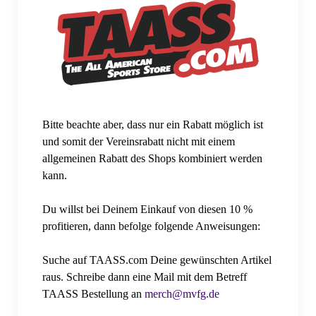
Ehrenmitgliedschaft
Jahreshauptversammlung
Jahreshauptversammlung 2024
Jahreshauptversammlung 2025
Bitte beachte aber, dass nur ein Rabatt möglich ist
und somit der Vereinsrabatt nicht mit einem
Mitgliedschaft
allgemeinen Rabatt des Shops kombiniert werden
kann.
Mitgliedsantrag: Einzelmitgliedschaft
Mitgliedsantrag: Familienmitgliedschaft
Du willst bei Deinem Einkauf von diesen 10 %
profitieren, dann befolge folgende Anweisungen:
Mitgliedschaft: Erweiterung
Suche auf TAASS.com Deine gewünschten Artikel
Mitgliedschaft: Datenänderung
raus. Schreibe dann eine Mail mit dem Betreff
TAASS Bestellung an
merch@mvfg.de
MVFGeV Merch