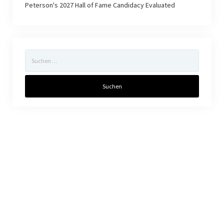
Peterson's 2027 Hall of Fame Candidacy Evaluated
SKOL-Trip 2023
Charity
Charity-Event 2022
Charity-Event 2023
Charity-Event 2024
Charity-Event 2025
Podcast
Feedback
Rechtliches
Allgemeine Geschäftsbedingungen