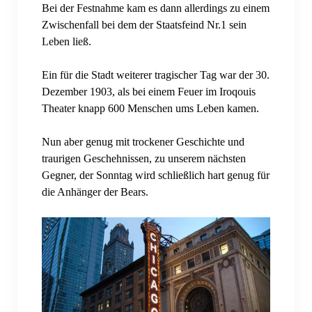
Bei der Festnahme kam es dann allerdings zu einem
Zwischenfall bei dem der Staatsfeind Nr.1 sein
SKOL-Trip 2023
Leben ließ.
Charity
Ein für die Stadt weiterer tragischer Tag war der 30.
Charity-Event 2022
Dezember 1903, als bei einem Feuer im Iroqouis
Theater knapp 600 Menschen ums Leben kamen.
Charity-Event 2023
Nun aber genug mit trockener Geschichte und
Charity-Event 2024
traurigen Geschehnissen, zu unserem nächsten
Gegner, der Sonntag wird schließlich hart genug für
Charity-Event 2025
die Anhänger der Bears.
Podcast
Feedback
Rechtliches
Allgemeine Geschäftsbedingungen