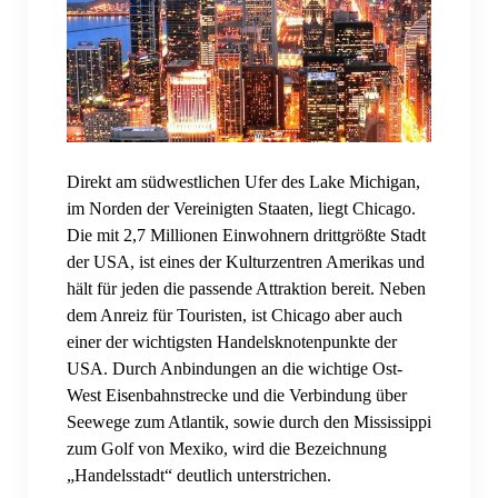
Merch (Eigenproduktion)
SKOL Shop 4 you
TAASS.com
Events
Direkt am südwestlichen Ufer des Lake Michigan,
Bierwichteln
im Norden der Vereinigten Staaten, liegt Chicago.
Die mit 2,7 Millionen Einwohnern drittgrößte Stadt
Bier- und Weinwichteln 2023
der USA, ist eines der Kulturzentren Amerikas und
hält für jeden die passende Attraktion bereit. Neben
Bier- und Weinwichteln 2024
dem Anreiz für Touristen, ist Chicago aber auch
einer der wichtigsten Handelsknotenpunkte der
Bier- und Weinwichteln 2025
USA. Durch Anbindungen an die wichtige Ost-
Fantasy Football
West Eisenbahnstrecke und die Verbindung über
Seewege zum Atlantik, sowie durch den Mississippi
Fantasy Football Season 2022/2023
zum Golf von Mexiko, wird die Bezeichnung
„Handelsstadt“ deutlich unterstrichen.
Fantasy Football Season 2023/2024