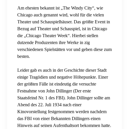
Am ehesten bekannt ist „The Windy City“, wie
Fantasy Football Season 2024/2025
Chicago auch genannt wird, wohl für die vielen
Fantasy Football Season 2025/2026
Theater und Schauspielhäuser. Das größte Event in
Bezug auf Theater und Schauspiel, ist in Chicago
International Games
die „Chicago Theater Week“. Hierbei stellen
dutzende Produzenten ihre Werke in zig
Dublin Game 2025
verschiedenen Spielstätten vor und geben diese zum
besten.
London Game 2017
London Game 2022
Leider gab es auch in der Geschichte dieser Stadt
einige Tragödien und negative Höhepunkte. Einer
London Game 2024
der größten Fälle ist eindeutig die versuchte
Festnahme von John Dillinger (Der erste
London Game 2025
Staatsfeind Nr. 1 des FBI). John Dillinger sollte am
Abend des 22. Juli 1934 nach einer
Sommerfest
Kinovorstellung festgenommen werden nachdem
Sommerfest 2026
das FBI von einer Bekannten Dillingers einen
Hinweis auf seinen Aufenthaltsort bekommen hatte.
SKOL-Trip