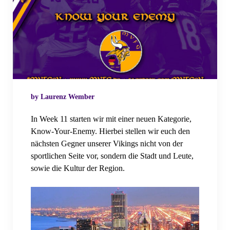
Ehrenmitgliedschaft
Jahreshauptversammlung
Jahreshauptversammlung 2024
Jahreshauptversammlung 2025
by Laurenz Wember
Mitgliedschaft
In Week 11 starten wir mit einer neuen Kategorie,
Mitgliedsantrag: Einzelmitgliedschaft
Know-Your-Enemy. Hierbei stellen wir euch den
nächsten Gegner unserer Vikings nicht von der
Mitgliedsantrag: Familienmitgliedschaft
sportlichen Seite vor, sondern die Stadt und Leute,
sowie die Kultur der Region.
Mitgliedschaft: Erweiterung
Mitgliedschaft: Datenänderung
MVFGeV Merch