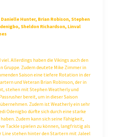
, Danielle Hunter, Brian Robison, Stephen
denigbo, Sheldon Richardson, Linval
mes
 viel. Allerdings haben die Vikings auch den
ten Gruppe. Zudem deutete Mike Zimmer in
ommenden Saison eine tiefere Rotation in der
tartern und Veteran Brian Robinson, der in
eht, stehen mit Stephen Weatherly und
assrusher bereit, um in dieser Saison
 übernehmen. Zudem ist Weatherly ein sehr
edi Odenigbo dürfte sich durch eine starke
haben. Zudem kann sich seine Fähigkeit,
e Tackle spielen zu können, langfristig als
er Line stehen hinter den Startern mit Jaleel