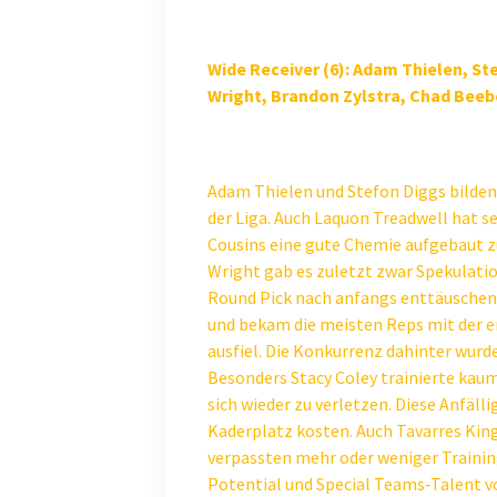
Wide Receiver (6): Adam Thielen, St
Wright, Brandon Zylstra, Chad Beeb
Adam Thielen und Stefon Diggs bilden 
der Liga. Auch Laquon Treadwell hat se
Cousins eine gute Chemie aufgebaut z
Wright gab es zuletzt zwar Spekulatio
Round Pick nach anfangs enttäuschen
und bekam die meisten Reps mit der e
ausfiel. Die Konkurrenz dahinter wurde
Besonders Stacy Coley trainierte kau
sich wieder zu verletzen. Diese Anfäll
Kaderplatz kosten. Auch Tavarres Kin
verpassten mehr oder weniger Training
Potential und Special Teams-Talent v