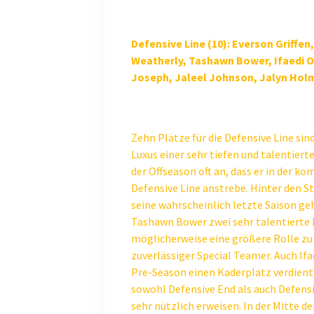
Defensive Line (10): Everson Griffen
Weatherly, Tashawn Bower, Ifaedi O
Joseph, Jaleel Johnson, Jalyn Hol
Zehn Plätze für die Defensive Line sind
Luxus einer sehr tiefen und talentier
der Offseason oft an, dass er in der k
Defensive Line anstrebe. Hinter den S
seine wahrscheinlich letzte Saison g
Tashawn Bower zwei sehr talentierte P
möglicherweise eine größere Rolle zu
zuverlässiger Special Teamer. Auch Ifa
Pre-Season einen Kaderplatz verdient 
sowohl Defensive End als auch Defensiv
sehr nützlich erweisen. In der Mitte d