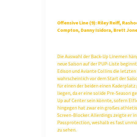
Offensive Line (9): Riley Reiff, Rash
Compton, Danny Isidora, Brett Jones
Die Auswahl der Back-Up Linemen häng
neue Saison auf der PUP-Liste beginnt. 
Edison und Aviante Collins die letzten
wahrscheinlich vor dem Start der Saiso
für einen der beiden einen Kaderplatz 
liegen, da er eine solide Pre-Season g
Up auf Center sein könnte, sofern Elfl
hingegen hat zwar ein großes athletis
Screen-Blocker. Allerdings zeigte er i
Passprotection, weshalb es fast unmög
zu sehen.