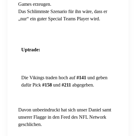
Games erzeugen.
Fantasy Football Season 2024/2025
Das Schlimmste Szenario für ihn wäre, dass er
„nur“ ein guter Special Teams Player wird.
Fantasy Football Season 2025/2026
International Games
Dublin Game 2025
Uptrade:
London Game 2017
London Game 2022
Die Vikings traden hoch auf
#141
und geben
London Game 2024
dafür Pick
#158
und
#211
abgegeben.
London Game 2025
Davon unbeeindruckt hat sich unser Daniel samt
Sommerfest
unserer Flagge in den Feed des NFL Network
Sommerfest 2026
geschlichen.
SKOL-Trip