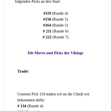
folgenden Picks an den Start:
Ehrenmitgliedschaft
#119
(Runde 4)
#158
(Runde 5)
Jahreshauptversammlung
#164
(Runde 5)
Jahreshauptversammlung 2024
# 211
(Runde 6)
# 222
(Runde 7)
Jahreshauptversammlung 2025
Mitgliedschaft
Die Moves und Picks der Vikings
Mitgliedsantrag: Einzelmitgliedschaft
Trade:
Mitgliedsantrag: Familienmitgliedschaft
Mitgliedschaft: Erweiterung
Mitgliedschaft: Datenänderung
Unseren Pick 119 traden wir an die
Chiefs
wir
bekommen dafür:
MVFGeV Merch
# 134
(Runde 4)