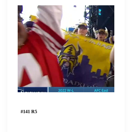
SKOL-Trip 2023
Charity
Charity-Event 2022
Charity-Event 2023
Charity-Event 2024
Charity-Event 2025
Podcast
Feedback
Rechtliches
#141 R5
Allgemeine Geschäftsbedingungen