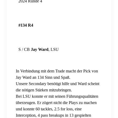
2024 Runde 4
Merch (Eigenproduktion)
SKOL Shop 4 you
#134 R4
TAASS.com
Events
Bierwichteln
S / CB
Jay Ward
, LSU
Bier- und Weinwichteln 2023
Bier- und Weinwichteln 2024
In Verbindung mit dem Trade macht der Pick von
Jay Ward an 134 Sinn und Spaß.
Bier- und Weinwichteln 2025
Unsere Secondary benötigt hilfe und Ward scheint
die nötigen Stärken mitzubringen.
Fantasy Football
Bei LSU konnte er mit seinen Führungsqualitäten
überzeugen. Er zögert nicht die Plays zu machen
Fantasy Football Season 2022/2023
und konnte 60 tackles, 2.5 for loss, eine
Fantasy Football Season 2023/2024
Interception, 4 pass breakups in 13 gespielten